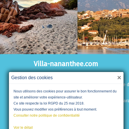
Villa-nananthee.com
×
Gestion des cookies
Une villa tout confort au coeur de la pinède 
Nous utilisons des cookies pour assurer le bon fonctionnement du
Cala Rossa à Porto-Vecchio. Les privilèges
site et améliorer votre expérience-utilisateur.
d’une villa haut de gamme avec services par
Ce site respecte la loi RGPD du 25 mai 2018.
hôteliers pour plus de sérénité.
Vous pouvez modifier vos préférences à tout moment.
Consulter notre politique de confidentialité
Voir le détail